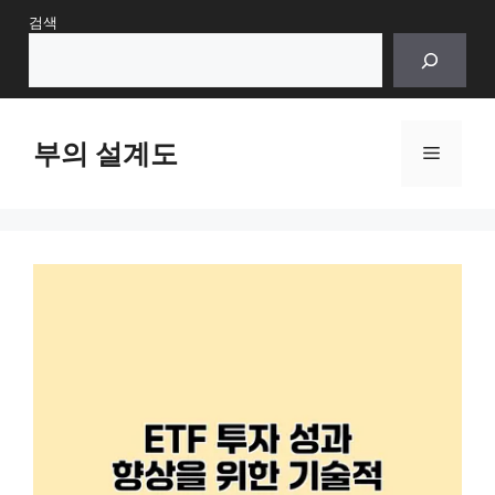
Skip
검색
to
content
부의 설계도
Menu